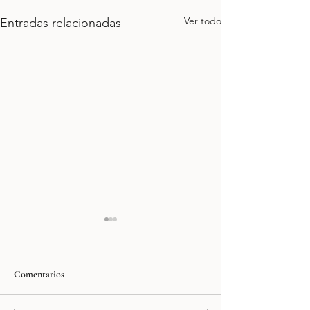
Ver todo
Entradas relacionadas
Comentarios
Klein´s Polanco