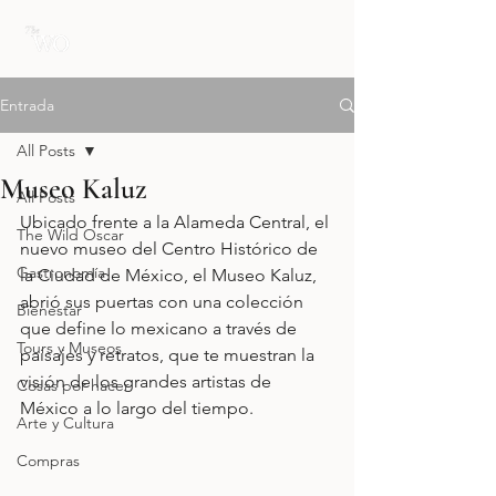
Entrada
All Posts
Museo Kaluz
All Posts
Ubicado frente a la Alameda Central, el 
The Wild Oscar
nuevo museo del Centro Histórico de 
Gastronomía
la Ciudad de México, el Museo Kaluz, 
abrió sus puertas con una colección 
Bienestar
que define lo mexicano a través de 
Tours y Museos
paisajes y retratos, que te muestran la 
visión de los grandes artistas de 
Cosas por hacer
México a lo largo del tiempo.
Arte y Cultura
Compras