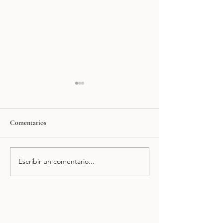
Comentarios
Palacio de Bellas A
Escribir un comentario...
Museo Nacional de
Antropología (MNA)