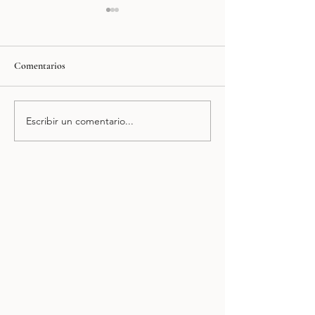
Comentarios
Museo Nacional de Arte
Escribir un comentario...
Museo Nacional d
Antropología (M