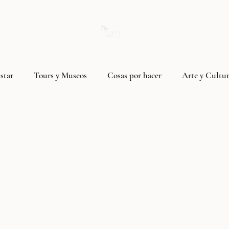
star
Tours y Museos
Cosas por hacer
Arte y Cultu