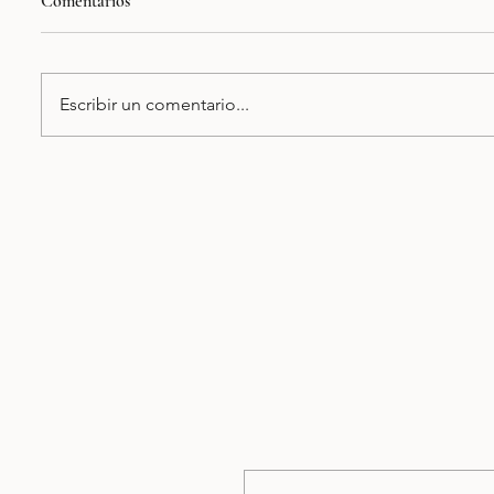
Comentarios
La Única
Escribir un comentario...
Cabbana 