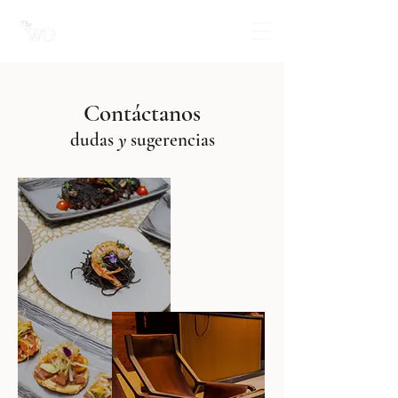
Contáctanos
dudas
y
sugerencias