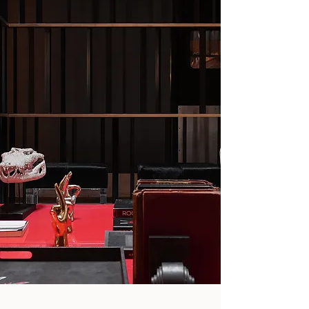
"Nos pasamos años sin vivir
en absoluto, y de pronto
toda nuestra vida se
concentra en un solo
instante."
- Oscar Wilde