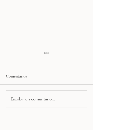
Comentarios
Klein´s Polanco
Delirio Saludable
Escribir un comentario...