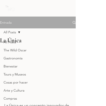
Entrada
All Posts
La Única
All Posts
The Wild Oscar
Gastronomía
Bienestar
Tours y Museos
Cosas por hacer
Arte y Cultura
Compras
La Única es un concepto innovador de 