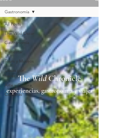
Gastronomía
All Posts
The Wild Oscar
Gastronomía
Bienestar
Tours y Museos
Cosas por
hacer
The
Wild
Chronicle
Arte y Cultura
experiencias, gastronomía
y
viajes
Compras